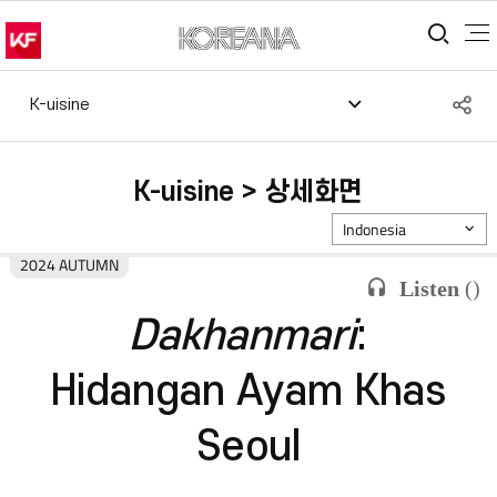
통합
S
K-uisine
공
K-uisine > 상세화면
Indonesia
2024 AUTUMN
Listen
(
)
Dakhanmari
:
Hidangan Ayam Khas
Seoul