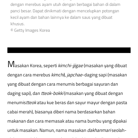
dengan merebus ayam utuh dengan berbagai bahan di dalam
panci besar. Dapat dinikmati dengan mencelupkan potongan
kecil ayam dan bahan lainnya ke dalam saus yang dibuat
khusus.
© Getty Images Korea
M
asakan Korea, seperti
kimchi-jjigae
(masakan yang dibuat
dengan cara merebus
kimchi
),
japchae
-daging sapi (masakan
yang dibuat dengan cara menumis berbagai sayuran dan
daging sapi), dan
tteok-bokki
(masakan yang dibuat dengan
menumis
tteok
atau kue beras dan sayur mayur dengan pasta
cabai merah), biasanya diberi nama berdasarkan bahan
makanan dan cara memasak atau nama bumbu yang dipakai
untuk masakan. Namun, nama masakan
dakhanmari
seolah-