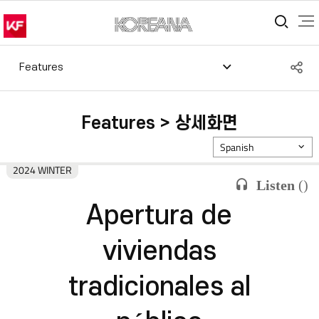
통합
S
Features
공
Features > 상세화면
Spanish
2024 WINTER
Listen
(
)
Apertura de
viviendas
tradicionales al