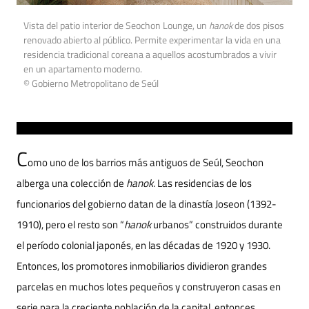
Vista del patio interior de Seochon Lounge, un
hanok
de dos pisos
renovado abierto al público. Permite experimentar la vida en una
residencia tradicional coreana a aquellos acostumbrados a vivir
en un apartamento moderno.
© Gobierno Metropolitano de Seúl
C
omo uno de los barrios más antiguos de Seúl, Seochon
alberga una colección de
hanok
. Las residencias de los
funcionarios del gobierno datan de la dinastía Joseon (1392-
1910), pero el resto son “
hanok
urbanos” construidos durante
el período colonial japonés, en las décadas de 1920 y 1930.
Entonces, los promotores inmobiliarios dividieron grandes
parcelas en muchos lotes pequeños y construyeron casas en
serie para la creciente población de la capital, entonces