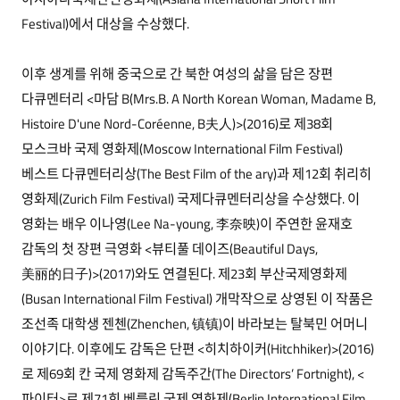
Festival)에서 대상을 수상했다.
이후 생계를 위해 중국으로 간 북한 여성의 삶을 담은 장편
다큐멘터리 <마담 B(Mrs.B. A North Korean Woman, Madame B,
Histoire D'une Nord-Coréenne, B夫人)>(2016)로 제38회
모스크바 국제 영화제(Moscow International Film Festival)
베스트 다큐멘터리상(The Best Film of the ary)과 제12회 취리히
영화제(Zurich Film Festival) 국제다큐멘터리상을 수상했다. 이
영화는 배우 이나영(Lee Na-young, 李奈映)이 주연한 윤재호
감독의 첫 장편 극영화 <뷰티풀 데이즈(Beautiful Days,
美丽的日子)>(2017)와도 연결된다. 제23회 부산국제영화제
(Busan International Film Festival) 개막작으로 상영된 이 작품은
조선족 대학생 젠첸(Zhenchen, 镇镇)이 바라보는 탈북민 어머니
이야기다. 이후에도 감독은 단편 <히치하이커(Hitchhiker)>(2016)
로 제69회 칸 국제 영화제 감독주간(The Directors’ Fortnight), <
파이터>로 제71회 베를린 국제 영화제(Berlin International Film