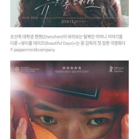
조선족 대학생 젠첸(Zhenchen)이 바라보는 탈북민 어머니 이야기를
다룬 <뷰티풀 데이즈(Beautiful Days)>는 윤 감독의 첫 장편 극영화다
© peppermint&company