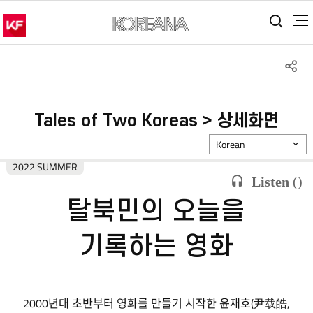
통합
S
공
Tales of Two Koreas > 상세화면
Korean
2022 SUMMER
Listen
(
)
탈북민의 오늘을
기록하는 영화
2000년대 초반부터 영화를 만들기 시작한 윤재호(尹载皓,