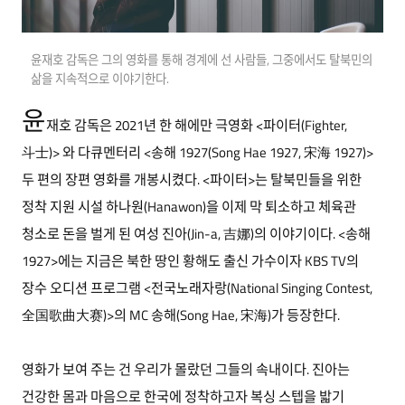
윤재호 감독은 그의 영화를 통해 경계에 선 사람들, 그중에서도 탈북민의
삶을 지속적으로 이야기한다.
윤
재호 감독은 2021년 한 해에만 극영화 <파이터(Fighter,
斗士)> 와 다큐멘터리 <송해 1927(Song Hae 1927, 宋海 1927)>
두 편의 장편 영화를 개봉시켰다. <파이터>는 탈북민들을 위한
정착 지원 시설 하나원(Hanawon)을 이제 막 퇴소하고 체육관
청소로 돈을 벌게 된 여성 진아(Jin-a, 吉娜)의 이야기이다. <송해
1927>에는 지금은 북한 땅인 황해도 출신 가수이자 KBS TV의
장수 오디션 프로그램 <전국노래자랑(National Singing Contest,
全国歌曲大赛)>의 MC 송해(Song Hae, 宋海)가 등장한다.
영화가 보여 주는 건 우리가 몰랐던 그들의 속내이다. 진아는
건강한 몸과 마음으로 한국에 정착하고자 복싱 스텝을 밟기