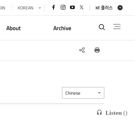
페이스북
인스타그램
유튜브
x(트위터)
OIN
KOREAN
KF 플러스
바로가기
바로가기
바로가기
바로가기
통합검색
About
Archive
SNS
인쇄
공유
Chinese
Listen
(
)