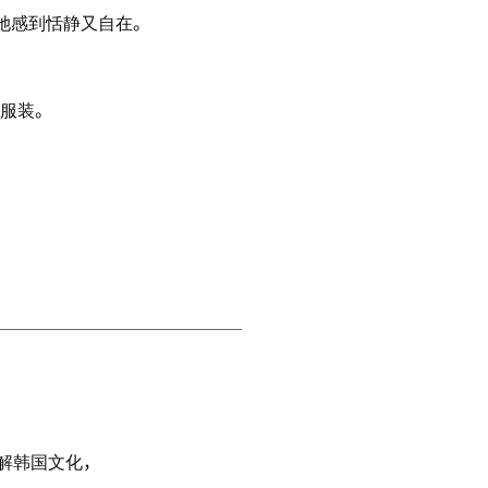
她感到恬静又自在。
计服装。
解韩国文化，