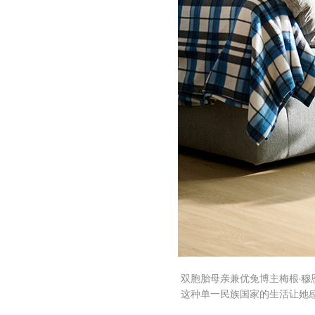
双胞胎母亲兼优兔博主梅根·穆
这种单一民族国家的生活让她