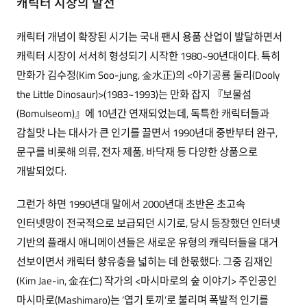
캐릭터 시장의 발전
캐릭터 개념이 확장된 시기는 국내 팬시 용품 산업이 발달하면서
캐릭터 시장이 서서히 형성되기 시작한 1980~90년대이다. 특히
만화가 김수정(Kim Soo-jung, 金水正)의 <아기공룡 둘리(Dooly
the Little Dinosaur)>(1983~1993)는 만화 잡지 『보물섬
(Bomulseom)』에 10년간 연재되었는데, 독특한 캐릭터들과
감칠맛 나는 대사가 큰 인기를 끌면서 1990년대 중반부터 완구,
문구를 비롯해 의류, 전자 제품, 바닥재 등 다양한 상품으로
개발되었다.
그런가 하면 1990년대 말에서 2000년대 초반은 초고속
인터넷망이 전국적으로 보급되던 시기로, 당시 등장했던 인터넷
기반의 플래시 애니메이션들은 새로운 유형의 캐릭터들을 대거
선보이면서 캐릭터 향유층을 넓히는 데 한몫했다. 그중 김재인
(Kim Jae-in, 金在仁) 작가의 <마시마로의 숲 이야기> 주인공인
마시마로(Mashimaro)는 ‘엽기 토끼’로 불리며 폭발적 인기를