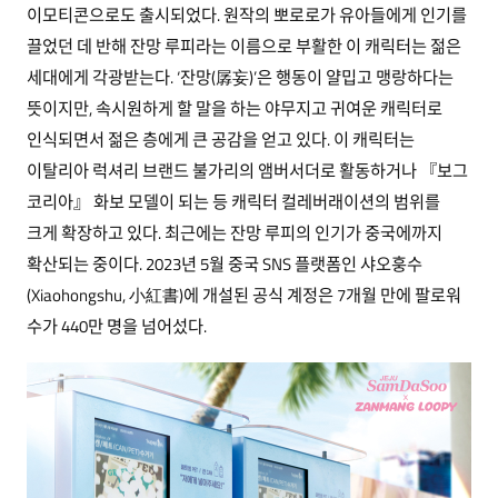
이모티콘으로도 출시되었다. 원작의 뽀로로가 유아들에게 인기를
끌었던 데 반해 잔망 루피라는 이름으로 부활한 이 캐릭터는 젊은
세대에게 각광받는다. ‘잔망(孱妄)’은 행동이 얄밉고 맹랑하다는
뜻이지만, 속시원하게 할 말을 하는 야무지고 귀여운 캐릭터로
인식되면서 젊은 층에게 큰 공감을 얻고 있다. 이 캐릭터는
이탈리아 럭셔리 브랜드 불가리의 앰버서더로 활동하거나 『보그
코리아』 화보 모델이 되는 등 캐릭터 컬레버래이션의 범위를
크게 확장하고 있다. 최근에는 잔망 루피의 인기가 중국에까지
확산되는 중이다. 2023년 5월 중국 SNS 플랫폼인 샤오훙수
(Xiaohongshu, 小紅書)에 개설된 공식 계정은 7개월 만에 팔로워
수가 440만 명을 넘어섰다.