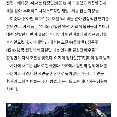
전편 < 베테랑 >에서는 황정민(黃晸玟)이 거침없고 화끈한 형사
역을 맡아, 부패하고 사디스트적인 재벌 3세를 잡는 과정을
보여준다. 유아인(劉亞仁)이 재벌 3세 역을 맡아 인상적인 연기를
선보였다. 이 작품은 유머와 강렬한 액션, 사회적 불평등과 부패에
대한 신랄한 비판이 절묘하게 어우러져 관객들에게 깊은 공감을
불러일으켰다. < 베테랑 2 >에서는 오달수(吳達秀), 장윤주
(張允柱) 등 전편에서 감칠맛 나는 연기를 펼쳤던 배우들과
황정민이 다시 호흡을 맞췄다. 여기에 정해인(丁海寅)이 강력 범죄
수사대에 새로운 멤버로 합류한다. SNS에서 범인의 정체에 대한
소문이 퍼지면서 전 국민을 혼란으로 몰아넣는 가운데, 주인공
형사와 그의 팀원들은 수사 방법과 논리를 고민해야 하는 상황에
처한다.