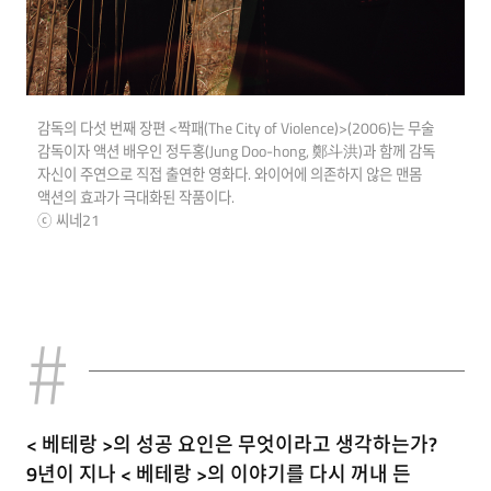
감독의 다섯 번째 장편 <짝패(The City of Violence)>(2006)는 무술
감독이자 액션 배우인 정두홍(Jung Doo-hong, 鄭斗洪)과 함께 감독
자신이 주연으로 직접 출연한 영화다. 와이어에 의존하지 않은 맨몸
액션의 효과가 극대화된 작품이다.
ⓒ 씨네21
< 베테랑 >의 성공 요인은 무엇이라고 생각하는가?
9년이 지나 < 베테랑 >의 이야기를 다시 꺼내 든