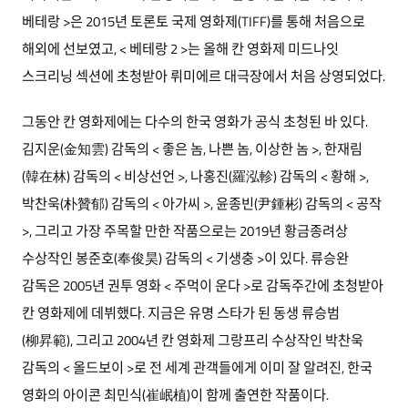
베테랑 >은 2015년 토론토 국제 영화제(TIFF)를 통해 처음으로
해외에 선보였고, < 베테랑 2 >는 올해 칸 영화제 미드나잇
스크리닝 섹션에 초청받아 뤼미에르 대극장에서 처음 상영되었다.
그동안 칸 영화제에는 다수의 한국 영화가 공식 초청된 바 있다.
김지운(金知雲) 감독의 < 좋은 놈, 나쁜 놈, 이상한 놈 >, 한재림
(韓在林) 감독의 < 비상선언 >, 나홍진(羅泓軫) 감독의 < 황해 >,
박찬욱(朴贊郁) 감독의 < 아가씨 >, 윤종빈(尹鍾彬) 감독의 < 공작
>, 그리고 가장 주목할 만한 작품으로는 2019년 황금종려상
수상작인 봉준호(奉俊昊) 감독의 < 기생충 >이 있다. 류승완
감독은 2005년 권투 영화 < 주먹이 운다 >로 감독주간에 초청받아
칸 영화제에 데뷔했다. 지금은 유명 스타가 된 동생 류승범
(柳昇範), 그리고 2004년 칸 영화제 그랑프리 수상작인 박찬욱
감독의 < 올드보이 >로 전 세계 관객들에게 이미 잘 알려진, 한국
영화의 아이콘 최민식(崔岷植)이 함께 출연한 작품이다.