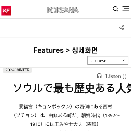
통합
S
공
Features > 상세화면
Japanese
2024 WINTER
Listen
(
)
ソウルで最も歴史ある人
景福宮（キョンボックン）の西側にある西村
（ソチョン）は、由緒ある町だ。朝鮮時代（1392～
1910）には王族や士大夫（両班）