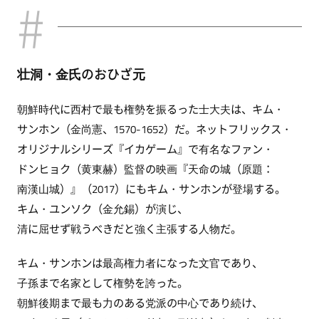
壮洞・金氏のおひざ元
朝鮮時代に西村で最も権勢を振るった士大夫は、キム・
サンホン（金尚憲、1570-1652）だ。ネットフリックス・
オリジナルシリーズ『イカゲーム』で有名なファン・
ドンヒョク（黄東赫）監督の映画『天命の城（原題：
南漢山城）』（2017）にもキム・サンホンが登場する。
キム・ユンソク（金允錫）が演じ、
清に屈せず戦うべきだと強く主張する人物だ。
キム・サンホンは最高権力者になった文官であり、
子孫まで名家として権勢を誇った。
朝鮮後期まで最も力のある党派の中心であり続け、