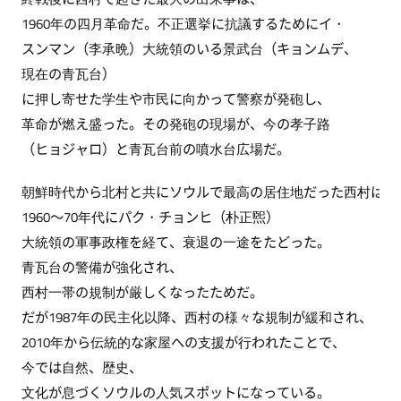
1960年の四月革命だ。不正選挙に抗議するためにイ・
スンマン（李承晩）大統領のいる景武台（キョンムデ、
現在の青瓦台）
に押し寄せた学生や市民に向かって警察が発砲し、
革命が燃え盛った。その発砲の現場が、今の孝子路
（ヒョジャロ）と青瓦台前の噴水台広場だ。
朝鮮時代から北村と共にソウルで最高の居住地だった西村は、
1960～70年代にパク・チョンヒ（朴正煕）
大統領の軍事政権を経て、衰退の一途をたどった。
青瓦台の警備が強化され、
西村一帯の規制が厳しくなったためだ。
だが1987年の民主化以降、西村の様々な規制が緩和され、
2010年から伝統的な家屋への支援が行われたことで、
今では自然、歴史、
文化が息づくソウルの人気スポットになっている。