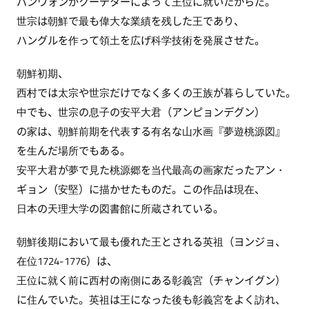
バンウォンがクーデターによって王位に就いたからだ。
世宗は朝鮮で最も偉大な業績を残した王であり、
ハングルを作って領土を広げ科学技術を発展させた。
朝鮮初期、
西村では太宗や世宗だけでなく多くの王族が暮らしていた。
中でも、世宗の息子の安平大君（アンピョンデグン）
の家は、朝鮮前期を代表する有名な山水画『夢遊桃源図』
を生んだ場所でもある。
安平大君が夢で見た桃源郷を当代最高の画家だったアン・
ギョン（安堅）に描かせたものだ。この作品は現在、
日本の天理大学の図書館に所蔵されている。
朝鮮後期において最も優れた王とされる英祖（ヨンジョ、
在位1724-1776）は、
王位に就く前に西村の南側にある彰義宮（チャンイグン）
に住んでいた。英祖は王になった後も彰義宮をよく訪れ、