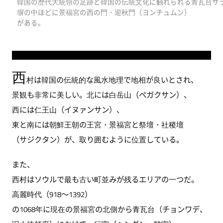
韓国の歴代大統領の足跡と韓国の伝統文化に触れられる青瓦台サラ
塀の中ほどに景福宮の西の門・迎秋門（ヨンチュムン）
がある。
西
村は韓国の伝統的な風水地理で地相が良いとされ、
景観も非常に美しい。北には白岳山（ペガクサン）、
西には仁王山（イヌァンサン）、
東と南には朝鮮王朝の王宮・景福宮と祭壇・社稷壇
（サジクタン）が、取り囲むように位置している。
また、
西村はソウルで最も古い町並みが残るエリアの一つだ。
高麗時代（918～1392）
の1068年に現在の景福宮の北側から青瓦台（チョンワデ、