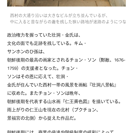
西村の大通り沿いは大きなビルが立ち並んでいるが、
中に入ると昔ながらの趣を残した狭い路地が迷路のようにつなが
政治権力を握っていた壮洞・金氏は、
文化の面でも足跡を残している。キム・
サンホンのひ孫は、
朝鮮後期の最高の画家とされるチョン・ソン（鄭敾、1676-
1759）の支援者となった。チョン・
ソンはその恩に応えて、壮洞・
金氏が住んでいた西村一帯の風景を画帖『壮洞八景帖』
に収めた。またチョン・ソンは晩年、
朝鮮後期を代表する山水画『仁王霽色図』を描いている。
雨上がりの仁王山を現在の北村（プクチョン、
景福宮の北側）から捉えた作品だ。
朝鮮後期には、商業の発達や階級制度の緩和によって、