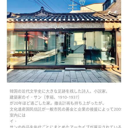
韓国の近代文学史に大きな足跡を残した詩人、小説家、
建築家のイ・サン（李箱、1910-1937）
が20年ほど過ごした家。撤去計画も持ち上がったが、
文化遺産国民信託が一般市民の募金と企業の後援によって2009
室内には
イ・
サンの作品を年代ごとにまとめたアーカイブが展示されている。