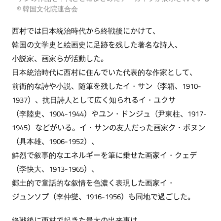
© 韓国文化院連合会
西村では日本統治時代から終戦後にかけて、
韓国の文学史と絵画史に足跡を残した著名な詩人、
小説家、画家らが活動した。
日本統治時代に西村に住んでいた代表的な作家として、
前衛的な詩や小説、随筆を残したイ・サン（李箱、1910-
1937）、抗日詩人として広く知られるイ・ユクサ
（李陸史、1904-1944）やユン・ドンジュ（尹東柱、1917-
1945）などがいる。イ・サンの友人だった画家ク・ボヌン
（具本雄、1906-1952）、
鮮烈で叙事的なエネルギーを筆に乗せた画家イ・クェデ
（李快大、1913-1965）、
郷土的で童話的な叙情を色濃く表現した画家イ・
ジュンソプ（李仲燮、1916-1956）も同地で過ごした。
終戦後に西村で起きた最大の出来事は、