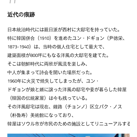
近代の痕跡
日本統治時代には親日派が西村に大邸宅を持っていた。
特に韓国併合（1910）を進めたユン・ドギョン（尹徳栄、
1873-1940）は、当時の個人住宅として最大で、
建築面積が800坪にもなる洋風の大邸宅を建てた。
そこは朝鮮時代に両班が風流を楽しみ、
中人が集まって詩会を開いた場所だった。
1960年に火災で焼失してしまったが、ユン・
ドギョンが娘と婿に譲った洋風の邸宅や妾が暮らした韓屋
（韓国の伝統家屋）は今も残っている。
その洋風邸宅は現在、鐘路（チョンノ）区立パク・ノス
（朴魯寿）美術館になっており、
韓屋はソウル市が市民のための施設としてリニューアルする計