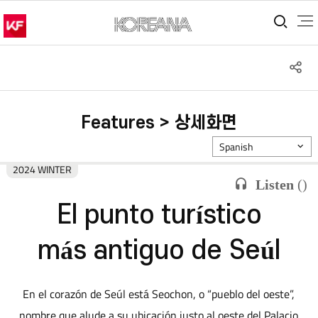
통합
S
공
Features > 상세화면
Spanish
2024 WINTER
Listen
(
)
El punto turístico
más antiguo de Seúl
En el corazón de Seúl está Seochon, o “pueblo del oeste”,
nombre que alude a su ubicación justo al oeste del Palacio