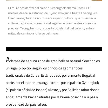
El muro occidental del palacio Gyeongbok abarca unos 800
metros desde la estación de Gyeongbokgung hasta Cheong Wa
Dae Sarangchae. Es un museo-espacio cultural que muestra la
cultura tradicional coreana y el legado de presidentes coreanos
previos. Yeongchumun, la puerta occidental del palacio, está a
mitad de camino a lo largo del muro.
A
demás de ser una zona de gran belleza natural, Seochon es
un lugar propicio, según los principios geománticos
tradicionales de Corea. Está rodeado por el monte Bugak al
norte, por el monte Inwang al oeste, por el palacio Gyeongbok
(el palacio oficial de Joseon) al este, y por Sajikdan (altar donde
antiguamente hacían rituales por la buena cosecha y la paz y
prosperidad del país) al sur.