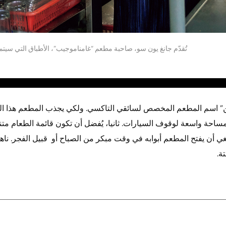
تُقدّم جانغ يون سو، صاحبة مطعم “غامناموجيب”، الأطباق التي سيتم
ن” اسم المطعم المخصص لسائقي التاكسي. ولكي يجذب المطعم هذا النوع
 مساحة واسعة لوقوف السيارات. ثانيا، يُفضل أن تكون قائمة الطعام متنو
ي أن يفتح المطعم أبوابه في وقت مبكر من الصباح أو قبيل الفجر. ناه
ة.