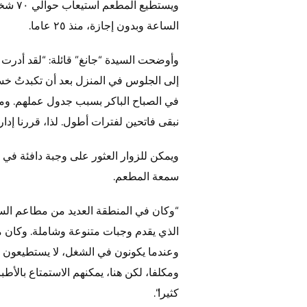
ويستط
الساعة وبدون إجازة، منذ ٢٥ عاما.
وأوضحت السيدة “جانغ” قائلة: “لقد أدرت
إلى الجلوس في المنزل بعد أن تكبدتُ خسائ
في الصباح الباكر بسبب جدول عملهم. ومع 
نبقى فاتحين لفترات أطول. لذا، قررنا إدا
ويمكن للزوار العثور على وجبة دافئة في أ
سمعة المطعم.
“وكان في المنطقة العديد من مطاعم السا
الذي يقدم وجبات متنوعة وشاملة. وكان م
وعندما يكونون في الشغل، لا يستطيعون تن
ومكلفا، لكن هنا، يمكنهم الاستمتاع بالأ
كثيرا”.