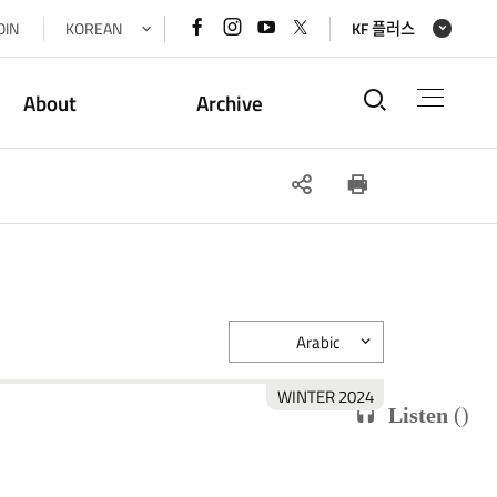
페이스북
인스타그램
유튜브
x(트위터)
OIN
KOREAN
KF 플러스
바로가기
바로가기
바로가기
바로가기
통합검색
About
Archive
SNS
인쇄
공유
Arabic
2024 WINTER
Listen
(
)