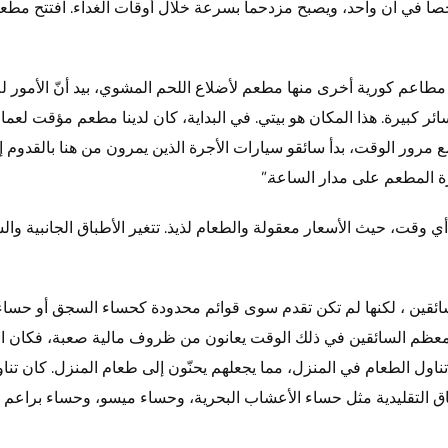
يع المطعم استيعاب حوالي ٧٠ شخصا في آن واحد، ويصبح مزدحما بسرعة خلال أوقات الغداء.
 مطاعم كورية أخرى منها مطعم لأضلاع اللحم المشوي، بيد أنّ الأمور 
ر كبيرة. هذا المكان هو بيتي. في البداية، كان لدينا مطعم مؤقت لعمال 
مرور الوقت، بدأ سائقو سيارات الأجرة الذين يمرون من هنا بالقدوم إ
رة المطعم على مدار الساعة.”
ي وقت، حيث الأسعار معقولة والطعام لذيذ. تتغير الأطباق الجانبية وا
ئقين ، لكنها لم تكن تقدم سوى قوائم محدودة كحساء السجق أو حساء 
عظم السائقين في ذلك الوقت يعانون من ظروف مالية صعبة، فكان الع
اول الطعام في المنزل، مما يجعلهم يحنّون إلى طعام المنزل. كان تنا
طباق التقليدية مثل حساء الأعشاب البحرية، وحساء ميسو، وحساء براعم