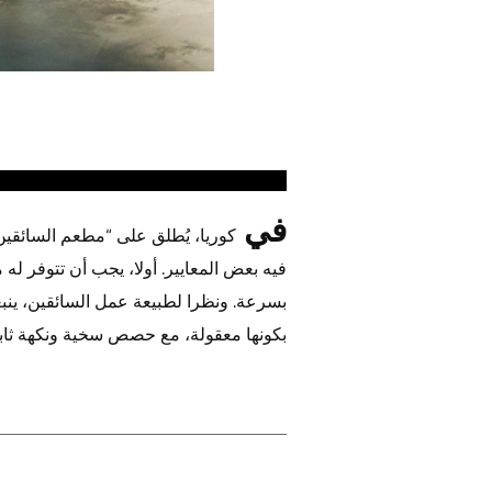
في
كوريا، يُطلق على “مطعم السائقي
فيه بعض المعايير. أولا، يجب أن تتوفر له
بسرعة. ونظرا لطبيعة عمل السائقين، ينبغ
بكونها معقولة، مع حصص سخية ونكهة ثابت