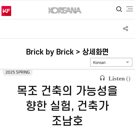
통합
S
공
Brick by Brick > 상세화면
Korean
2025 SPRING
Listen
(
)
목조 건축의 가능성을
향한 실험, 건축가
조남호