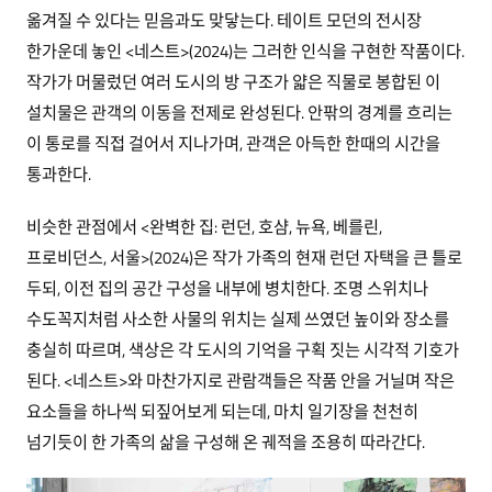
옮겨질 수 있다는 믿음과도 맞닿는다. 테이트 모던의 전시장
한가운데 놓인 <네스트>(2024)는 그러한 인식을 구현한 작품이다.
작가가 머물렀던 여러 도시의 방 구조가 얇은 직물로 봉합된 이
설치물은 관객의 이동을 전제로 완성된다. 안팎의 경계를 흐리는
이 통로를 직접 걸어서 지나가며, 관객은 아득한 한때의 시간을
통과한다.
비슷한 관점에서 <완벽한 집: 런던, 호샴, 뉴욕, 베를린,
프로비던스, 서울>(2024)은 작가 가족의 현재 런던 자택을 큰 틀로
두되, 이전 집의 공간 구성을 내부에 병치한다. 조명 스위치나
수도꼭지처럼 사소한 사물의 위치는 실제 쓰였던 높이와 장소를
충실히 따르며, 색상은 각 도시의 기억을 구획 짓는 시각적 기호가
된다. <네스트>와 마찬가지로 관람객들은 작품 안을 거닐며 작은
요소들을 하나씩 되짚어보게 되는데, 마치 일기장을 천천히
넘기듯이 한 가족의 삶을 구성해 온 궤적을 조용히 따라간다.