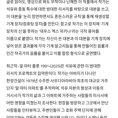
글로 읽어도, 영상으로 봐도 무척이나 난해한 이 작품에서 작가는
석유와 중동 특수에 대한 방대한 리서치를 바탕으로 대본을 쓰고,
이 대본을 ‘논리 정연하면서도 혼돈스러운 규칙’을 통해 재생성할
기계 장치(컴퓨팅 장치)를 만든다. 참고로 작가는 이 장치에 ‘기계
장치의 신’을 뜻하는 ‘데우스 엑스 마키나’라는 극작 용어를
이름으로 붙였다. 작가는 자신이 쓴 대본과 이 대본을 기계 장치에
넣어 얻은 결과물에 각각 기계 알고리듬을 통해 만들어진 음률과
인간 작곡가의 음률을 붙이고 이를 합창 형식으로 공연했다.
최근작 ‹알 마터 플롯 1991›(2025)은 석유에 관한 이 방대한
리서치 프로젝트의 집약판이다. 작가는 아버지가 다니던
한양건설이 1979년 수주한 사우디아라비아 최초의 대규모 거주
단지 ‘알 마터 아파트’를 추적하며, 석유 자본의 형성과 이동의
거시사가 작가의 삶과 그 아파트에 거주하는 사람들의 미시사에
어떤 영향을 미쳤는지 조사한다. 현장을 방문하고 그곳에서 만난
사람들을 인터뷰하고, 주변인들이 그 호화 주택 단지에 관해
이야기하는 것들을 수집해 생성형 AI와 CGI, 라이다 스캐닝 등의