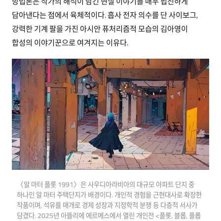
방법론은 작가의 해석이 담긴 현실 이야기를 매우 핍진하게
담아낸다는 점에서 육체적이다. 흡사 전자 의수를 단 사이보그,
강력한 기계 팔을 가진 아시안 퓨처리즘적 모습의 김아영이
합성의 이야기꾼으로 여겨지는 이유다.
〈알 마터 플롯 1991〉은 사우디아라비아의 대규모 아파트 단지 중
하나인 알 마터 주택단지가 배경이다. 개인적 경험을 근현대사로 확장한
작품이며, 석유를 매개로 경제 성장과 지정학적 분쟁 등 다층적 서사가
담겼다. 2025년 아뜰리에 에르메스에서 열린 개인전 <플롯, 블롭, 플롭