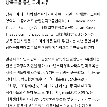
낭독극을 통한 국제 교류
낭독극이 지금처럼 활성화되기까지 여러 기관과 단체들의 노력이
있었다. 그중에서도 한일연극교류협의회(KJTEC, Korea-Japan
Theatre Exchange Concil)와 일한연극교류센터(Japan-Korea
Theatre Communications Center 日韓演劇交流センター)의
낭독 공연 사업은 그 의미가 자못 깊다. 두 단체는 20년 동안 서로
상대국의 현대 희곡을 번역하여 정기적으로 공연을 올려 왔다.
일본 내 7개 연극 단체가 공동으로 발족시킨 일한연극교류센터는
일본 문화청의 지원을 받아 2002년부터 우리나라의 현대 희곡을
자국 관객들에게 소개했다. 첫해에는 김광림(金光林)의 「사랑을
찾아서」, 박근형(朴根亨)의 「대대손손」, 장진(張鎭)의
「허탕」, 조광화(趙光華)의 「미친 키스」 등 국내 대표적
극작가들의 작품이 도쿄 스기나미(Suginami 杉並区)에 있는
대학생협회관 지하 공연장(大学生協会館ヴァーシティホール)
에서 사흘 동안 상연되었다. 이듬해에는 이에 대한 화답으로