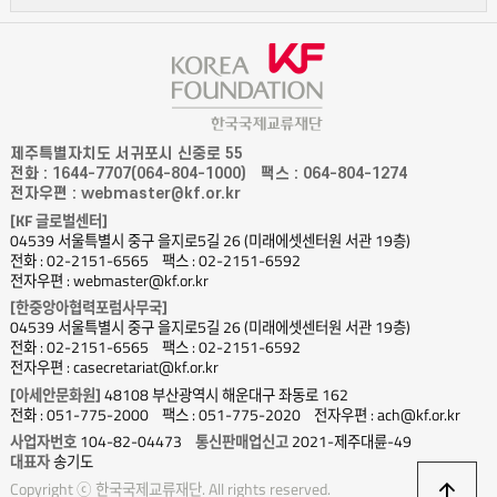
제주특별자치도 서귀포시 신중로 55
전화 : 1644-7707(064-804-1000)
팩스 : 064-804-1274
전자우편 : webmaster@kf.or.kr
[KF 글로벌센터]
04539 서울특별시 중구 을지로5길 26 (미래에셋센터원 서관 19층)
전화 : 02-2151-6565
팩스 : 02-2151-6592
전자우편 : webmaster@kf.or.kr
[한중앙아협력포럼사무국]
04539 서울특별시 중구 을지로5길 26 (미래에셋센터원 서관 19층)
전화 : 02-2151-6565
팩스 : 02-2151-6592
전자우편 : casecretariat@kf.or.kr
[아세안문화원]
48108 부산광역시 해운대구 좌동로 162
전화 : 051-775-2000
팩스 : 051-775-2020
전자우편 : ach@kf.or.kr
사업자번호
104-82-04473
통신판매업신고
2021-제주대륜-49
대표자
송기도
상
Copyright ⓒ 한국국제교류재단. All rights reserved.