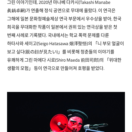
그린 이야기인데, 2020년 마나베 다카시(Takashi Manabe
眞鍋卓嗣)가 연출해 정식 공연으로 무대에 올랐다. 이 연극은
그해에 일본 문화청예술제상 연극 부문에서 우수상을 받아, 한국
희곡을 무대화한 작품이 일본에서 권위 있는 연극상을 받은 첫
번째 사례로 기록됐다. 국내에서는 학교 폭력 문제를 다룬
하타사와 세이고(Seigo Hatasawa 畑澤聖悟)의 「니 부모 얼굴이
보고 싶다(親の顔が見たい)」를 비롯해 청춘들의 이야기를
유쾌하게 그린 마에다 시로(Shiro Maeda 前田司郎)의 「위대한
생활의 모험」 등이 연극으로 만들어져 호평을 받았다.