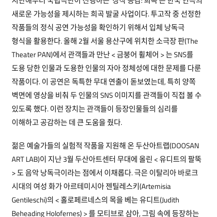
지난해부터 국립극단이 진행하는 ‘창작 공감: 희곡’은 한국 연극의
새로운 가능성을 제시하는 희곡 발굴 사업이다. 투고작 중 선정한
작품들의 정식 공연 가능성을 확인하기 위해서 입체 낭독극
형식을 활용한다. 올해 2월 서울 용산구에 위치한 소극장 판(The
Theater PAN)에서 관객들과 만난 < 금붕어 휠체어 > 는 SNS를
도용 당한 인물과 도용한 인물의 자아 정체성에 대한 문제를 다룬
작품이다. 이 공연은 독특한 무대 연출이 돋보였는데, 특히 양쪽
벽면에 영상을 비춰 두 인물의 SNS 이미지를 관객들이 직접 볼 수
있도록 했다. 이런 장치는 관객들이 등장인물들의 심리를
이해하고 공감하는 데 큰 도움을 줬다.
젊은 예술가들의 실험적 작품을 지원해 온 두산아트랩(DOOSAN
ART LAB)이 지난 3월 두산아트센터 무대에 올린 < 유디트의 팔뚝
> 도 음악 낭독극이라는 점에서 이채롭다. 극은 이탈리아 바로크
시대의 여성 화가 아르테미시아 젠틸레스키(Artemisia
Gentileschi)의 < 홀로페르네스의 목을 베는 유디트(Judith
Beheading Holofernes) > 를 모티브로 삼아, 그림 속에 등장하는