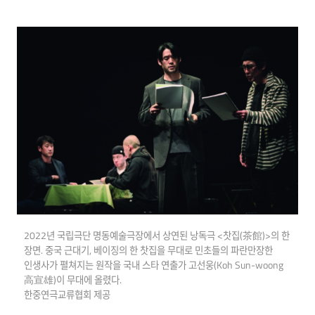
2022년 국립극단 명동예술극장에서 상연된 낭독극 <찻집(茶館)>의 한
장면. 중국 근대기, 베이징의 한 찻집을 무대로 민초들의 파란만장한
인생사가 펼쳐지는 원작을 국내 스타 연출가 고선웅(Koh Sun-woong
高宣雄)이 무대에 올렸다.
한중연극교류협회 제공