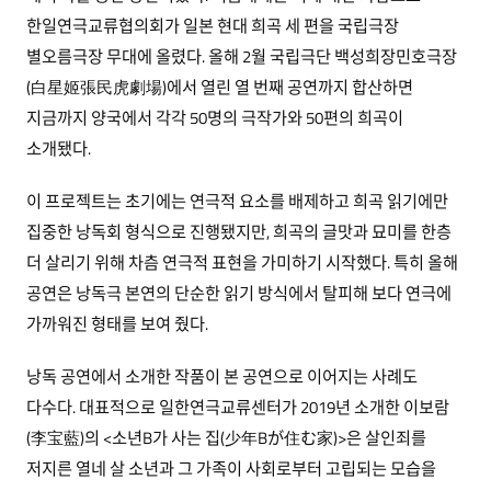
한일연극교류협의회가 일본 현대 희곡 세 편을 국립극장
별오름극장 무대에 올렸다. 올해 2월 국립극단 백성희장민호극장
(白星姬張民虎劇場)에서 열린 열 번째 공연까지 합산하면
지금까지 양국에서 각각 50명의 극작가와 50편의 희곡이
소개됐다.
이 프로젝트는 초기에는 연극적 요소를 배제하고 희곡 읽기에만
집중한 낭독회 형식으로 진행됐지만, 희곡의 글맛과 묘미를 한층
더 살리기 위해 차츰 연극적 표현을 가미하기 시작했다. 특히 올해
공연은 낭독극 본연의 단순한 읽기 방식에서 탈피해 보다 연극에
가까워진 형태를 보여 줬다.
낭독 공연에서 소개한 작품이 본 공연으로 이어지는 사례도
다수다. 대표적으로 일한연극교류센터가 2019년 소개한 이보람
(李宝藍)의 <소년B가 사는 집(少年Bが住む家)>은 살인죄를
저지른 열네 살 소년과 그 가족이 사회로부터 고립되는 모습을