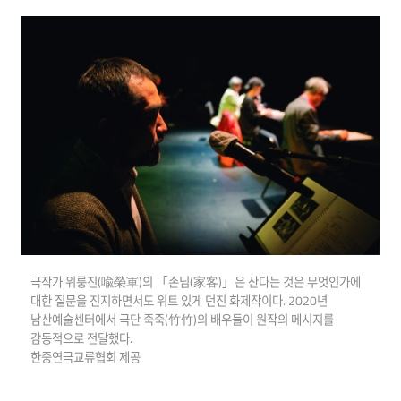
극작가 위룽진(喩榮軍)의 「손님(家客)」은 산다는 것은 무엇인가에
대한 질문을 진지하면서도 위트 있게 던진 화제작이다. 2020년
남산예술센터에서 극단 죽죽(竹竹)의 배우들이 원작의 메시지를
감동적으로 전달했다.
한중연극교류협회 제공