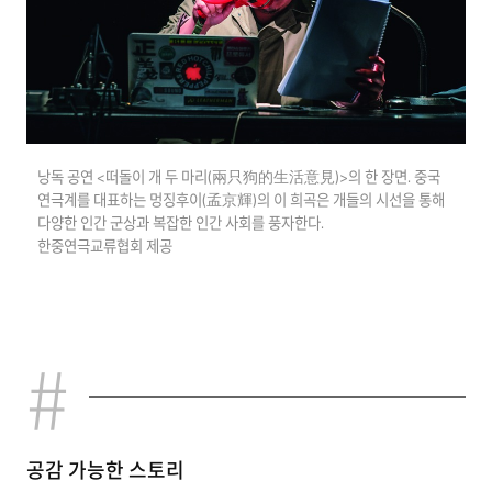
낭독 공연 <떠돌이 개 두 마리(兩只狗的生活意見)>의 한 장면. 중국
연극계를 대표하는 멍징후이(孟京輝)의 이 희곡은 개들의 시선을 통해
다양한 인간 군상과 복잡한 인간 사회를 풍자한다.
한중연극교류협회 제공
공감 가능한 스토리