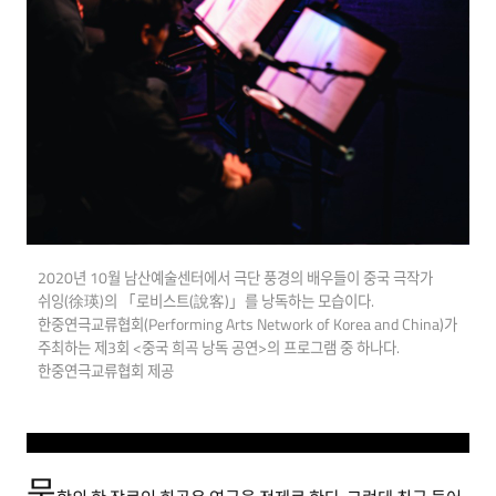
2020년 10월 남산예술센터에서 극단 풍경의 배우들이 중국 극작가
쉬잉(徐瑛)의 「로비스트(說客)」를 낭독하는 모습이다.
한중연극교류협회(Performing Arts Network of Korea and China)가
주최하는 제3회 <중국 희곡 낭독 공연>의 프로그램 중 하나다.
한중연극교류협회 제공
문