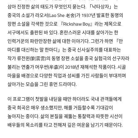
삼아 진정한 삶의 태도가 무엇인지 묻는다. 「낙타상자」는
중국의 소설가 라오서(Lao She 老舍)가 1937년 발표한 동명의
장편 소설을 각색한 것으로 『Rickshaw Boy』라는 제목으로
서구에서도 출판된 바 있다. 혼란스러운 시대를 살아가는 한
인력거꾼의 파란만장한 삶에 대한 이야기다. 그런가 하면 「만
마디를 대신하는 말 한마디」는 중국 신사실주의를 대표하는
작가 류전윈(劉震雲)의 동명 장편 소설을 중국 실험극의 선구자라
불리는 연출가 머우썬(牟森)이 2018년 재해석한 작품이다. 시골
마을을 배경으로 다양한 직업과 성씨를 가진 사람들이 부대끼며
살아가는 모습을 그린 휴먼 드라마다.
이 프로그램이 첫발을 내딛을 때만 하더라도 국내 관객들에게
중국 희곡은 매우 생소했지만, 해를 거듭할수록 기대감이
높아지는 중이다. 삶의 본질을 궤뚫는 통찰력과 따뜻한 시선이
배우들의 목소리를 타고 전해져 깊은 여운을 남기기 때문이다.