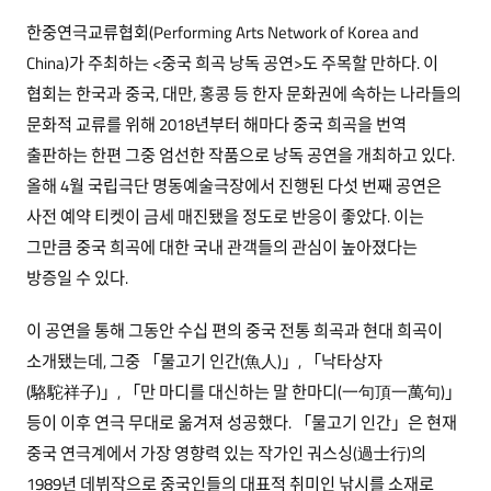
한중연극교류협회(Performing Arts Network of Korea and
China)가 주최하는 <중국 희곡 낭독 공연>도 주목할 만하다. 이
협회는 한국과 중국, 대만, 홍콩 등 한자 문화권에 속하는 나라들의
문화적 교류를 위해 2018년부터 해마다 중국 희곡을 번역
출판하는 한편 그중 엄선한 작품으로 낭독 공연을 개최하고 있다.
올해 4월 국립극단 명동예술극장에서 진행된 다섯 번째 공연은
사전 예약 티켓이 금세 매진됐을 정도로 반응이 좋았다. 이는
그만큼 중국 희곡에 대한 국내 관객들의 관심이 높아졌다는
방증일 수 있다.
이 공연을 통해 그동안 수십 편의 중국 전통 희곡과 현대 희곡이
소개됐는데, 그중 「물고기 인간(魚人)」, 「낙타상자
(駱駝祥子)」, 「만 마디를 대신하는 말 한마디(一句頂一萬句)」
등이 이후 연극 무대로 옮겨져 성공했다. 「물고기 인간」은 현재
중국 연극계에서 가장 영향력 있는 작가인 궈스싱(過士行)의
1989년 데뷔작으로 중국인들의 대표적 취미인 낚시를 소재로