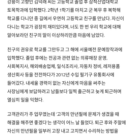
강릉이 고향인 김덕래 씨는 고등학교 졸업 후 삼척산업대학교
토목학과에 입학했다. 2학년 1학기를 마치고 군 복무 후 복학해
학교를 다니던 중 길에서 우연히 고등학교 친구를 만났다. 자신이
다니는 학교가 굉장히 재미있다며, 너도 한 번 우리 학교에 대해
알아보라던 친구의 말이 이상하리만큼 마음에 남았다.
친구의 권유로 학교를 그만두고 그 해에 서울예전 문예창작과에
입학했다. 졸업 후에는 전공과 관련 없는 의류매장 운영,
사회복지사, 해외배송업체, 일식조리사, 자동차 정비, 레저용품
생산회사 등을 전전하다가 2012년 수입 필기구 유통회사에
들어갔다. 내세울 경력이 없는 자신에게 마음을 써주는
사장님에게 보답하려고 남들보다 일찍 출근하고 늦게 퇴근하며
열심히 일을 익혔다.
고객관리가 주 업무였는데 ‘고객의 만년필에 문제가 생겼을 때
해결을 해주면 좋겠다’는 생각이 어느 날 들었다. 퇴근 후와 주말에
자신의 만년필을 일부러 고장 내고 고치면서 수리하는 방법을