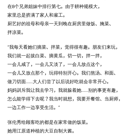
在8个兄弟姐妹中排行第七。由于耕种规模大，
家里总是挤满了家人和雇工。
厨艺好的祖母和母亲一天到晚在厨房里做饭、腌菜、
拌凉菜。
“我每天看她们摘菜、拌菜，觉得很有趣。朋友们来玩，
我们就一起拔白菜、摘黄瓜，切一切，拌一拌，
一会儿咸了，一会儿又淡了，一会儿放点这个，
一会儿又放点那个，玩得特别开心。我们熬汤、和面、
做刀切面……大人们尝了以后说好吃就会非常开心。
妈妈训斥我让我去学习，我就躲着她……别的事更有趣，
怎么能学得下去呢？我当时就想，我要开餐馆、当厨师，
一边工作一边享受生活。”
张伦秀给顾客吃的都是在家常做的饭菜。
她用江原道种植的大豆自制大酱。